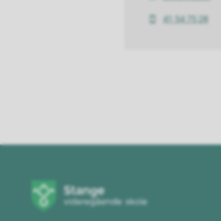
E-
post
41 54 75 28
Mobil