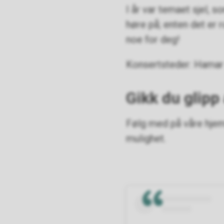
I år var temaet sjel, 
høre på; enten det er r
noe for deg!
Konsertsteder: Hamar 
Gikk du glipp
Følg med på våre hjem
mulighet.