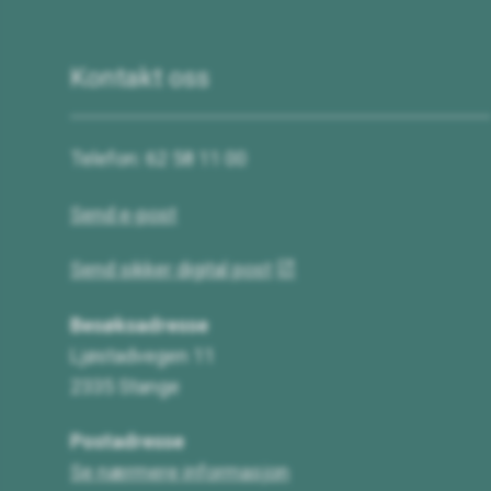
Kontakt oss
Telefon: 62 58 11 00
Send e-post
Send sikker digital post
Besøksadresse
Ljøstadvegen 11
2335 Stange
Postadresse
Se nærmere informasjon