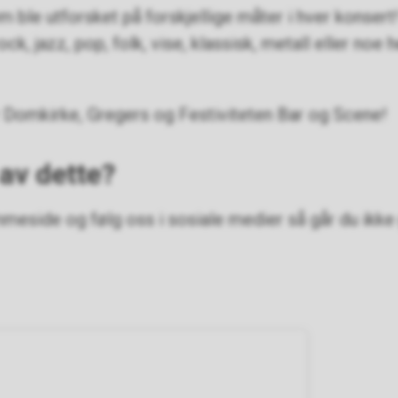
som ble utforsket på forskjellige måter i hver konser
ock, jazz, pop, folk, vise, klassisk, metall eller noe 
Domkirke, Gregers og Festiviteten Bar og Scene!
 av dette?
meside og følg oss i sosiale medier så går du ikke 