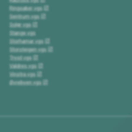
Ringsaker vgs
Sentrum vgs
Solør vgs
Stange vgs
Storhamar vgs
Storsteigen vgs
Trysil vgs
Valdres vgs
Vinstra vgs
Øvrebyen vgs