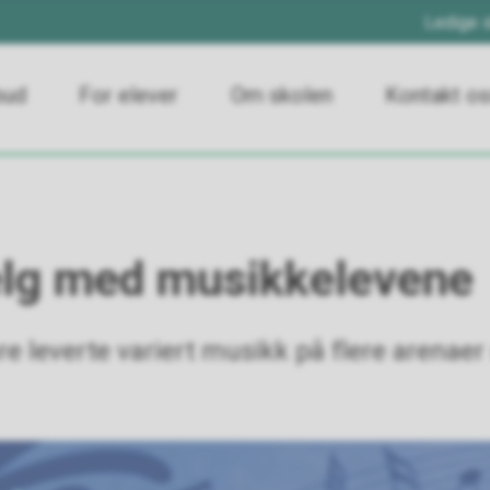
Ledige s
bud
For elever
Om skolen
Kontakt o
elg med musikkelevene
 leverte variert musikk på flere arenaer 