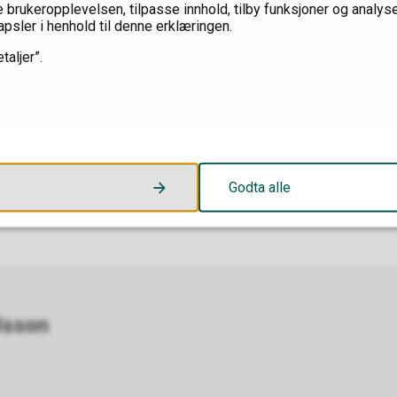
 brukeropplevelsen, tilpasse innhold, tilby funksjoner og analyse
apsler i henhold til denne erklæringen.
taljer”.
kelevene på Stange vgs (@musikklinja_stange)
57
Godta alle
lsson