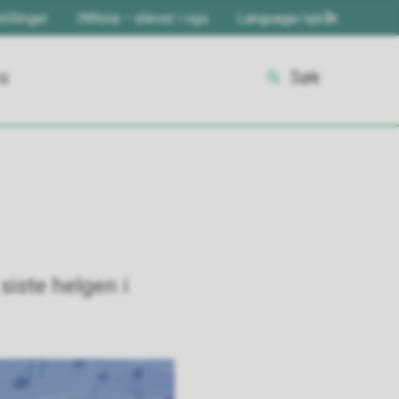
tillinger
INNsia – elever i vgs
Language/språk
ss
Søk
siste helgen i