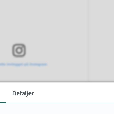
ette innlegget på Instagram
Detaljer