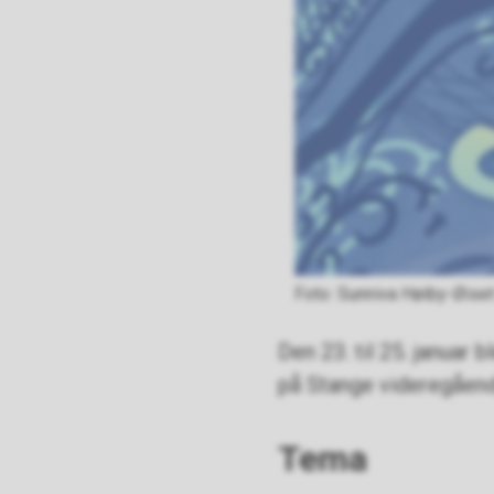
Sunniva Høiby-Øise
Den 23. til 25. januar 
på Stange videregåen
Tema