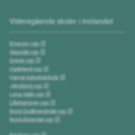
Videregående skoler i Innlandet
Elverum vgs
Gausdal vgs
Gjøvik vgs
Hadeland vgs
Hamar katedralskole
Jønsberg vgs
Lena-Valle vgs
Lillehammer vgs
Nord-Gudbrandsdal vgs
Nord-Østerdal vgs
Raufoss vgs