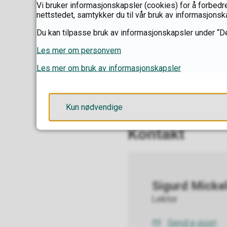
Vi bruker informasjonskapsler (cookies) for å forbedre
nettstedet, samtykker du til vår bruk av informasjonsk
Du kan tilpasse bruk av informasjonskapsler under “De
Les mer om personvern
Et innlegg delt av Musik
Les mer om bruk av informasjonskapsler
Sist endret
05.03.2026 13.
Kun nødvendige
Kontakt
Sigurd Micke
Lektor
Send e-post