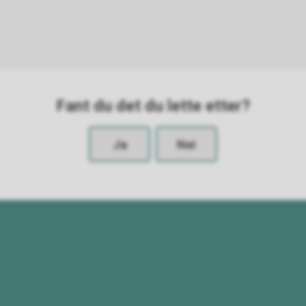
Fant du det du lette etter?
Ja
Nei