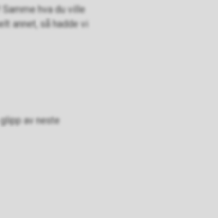
t! Samme hva du ville
helt annet, så hadde vi
glipp av neste