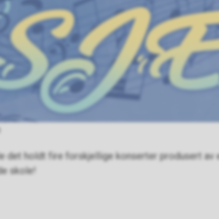
t
ble det holdt fire forskjellige konserter produsert av
de skole!